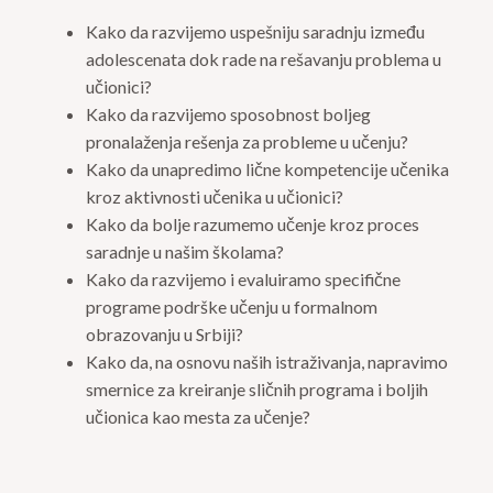
Kako da razvijemo uspešniju saradnju između
adolescenata dok rade na rešavanju problema u
učionici?
Kako da razvijemo sposobnost boljeg
pronalaženja rešenja za probleme u učenju?
Kako da unapredimo lične kompetencije učenika
kroz aktivnosti učenika u učionici?
Kako da bolje razumemo učenje kroz proces
saradnje u našim školama?
Kako da razvijemo i evaluiramo specifične
programe podrške učenju u formalnom
obrazovanju u Srbiji?
Kako da, na osnovu naših istraživanja, napravimo
smernice za kreiranje sličnih programa i boljih
učionica kao mesta za učenje?