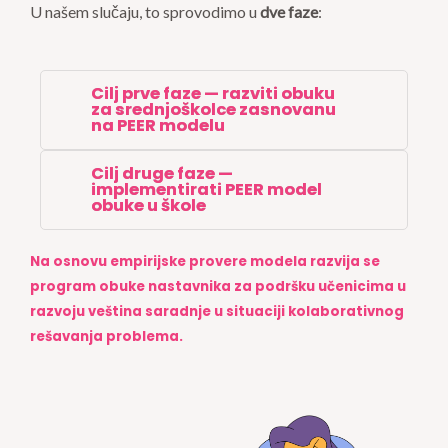
U našem slučaju, to sprovodimo u
dve faze
:
Cilj prve faze — razviti obuku
za srednjoškolce zasnovanu
na PEER modelu
Cilj druge faze —
implementirati PEER model
obuke u škole
Na osnovu empirijske provere modela razvija se
program obuke nastavnika za podršku učenicima u
razvoju veština saradnje u situaciji kolaborativnog
rešavanja problema.