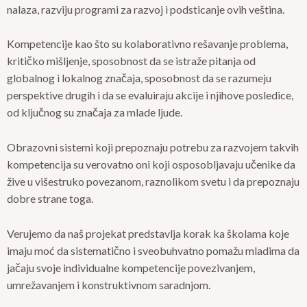
nalaza, razviju programi za razvoj i podsticanje ovih veština.
Kompetencije kao što su kolaborativno rešavanje problema,
kritičko mišljenje, sposobnost da se istraže pitanja od
globalnog i lokalnog značaja, sposobnost da se razumeju
perspektive drugih i da se evaluiraju akcije i njihove posledice,
od ključnog su značaja za mlade ljude.
Obrazovni sistemi koji prepoznaju potrebu za razvojem takvih
kompetencija su verovatno oni koji osposobljavaju učenike da
žive u višestruko povezanom, raznolikom svetu i da prepoznaju
dobre strane toga.
Verujemo da naš projekat predstavlja korak ka školama koje
imaju moć da sistematično i sveobuhvatno pomažu mladima da
jačaju svoje individualne kompetencije povezivanjem,
umrežavanjem i konstruktivnom saradnjom.