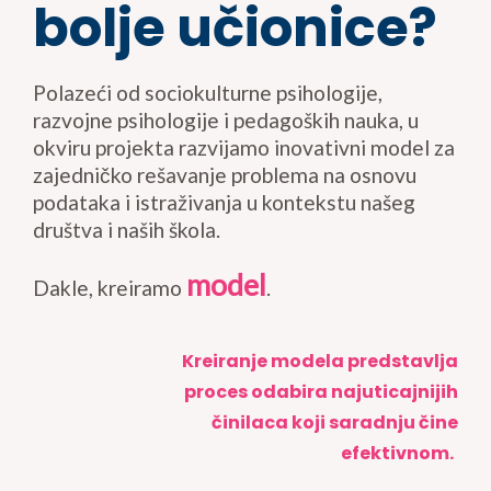
bolje učionice
?
Polazeći od sociokulturne psihologije,
razvojne psihologije i pedagoških nauka, u
okviru projekta razvijamo inovativni model za
zajedničko rešavanje problema na osnovu
podataka i istraživanja u kontekstu našeg
društva i naših škola.
model
Dakle, kreiramo
.
Kreiranje modela predstavlja
proces odabira najuticajnijih
činilaca koji saradnju čine
efektivnom.