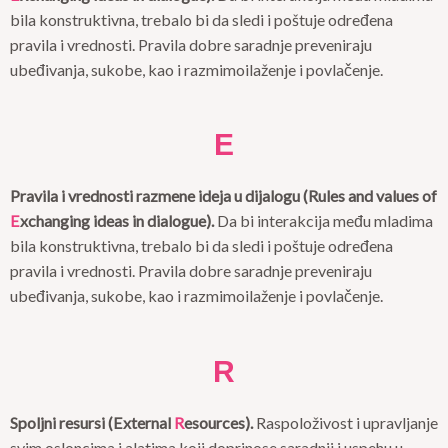
bila konstruktivna, trebalo bi da sledi i poštuje određena
pravila i vrednosti. Pravila dobre saradnje preveniraju
ubeđivanja, sukobe, kao i razmimoilaženje i povlačenje.
E
Pravila i vrednosti razmene ideja u dijalogu
(
Rules and values of
E
xchanging ideas in dialogue
).
Da bi interakcija među mladima
bila konstruktivna, trebalo bi da sledi i poštuje određena
pravila i vrednosti. Pravila dobre saradnje preveniraju
ubeđivanja, sukobe, kao i razmimoilaženje i povlačenje.
R
Spoljni resursi
(
External
R
esources
).
Raspoloživost i upravljanje
svim osloncima i alatima koji doprinose saradnji i uspehu u