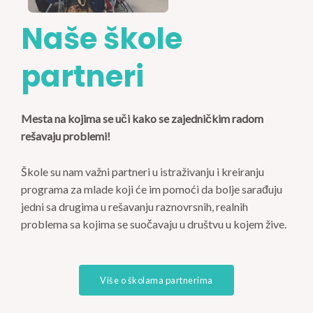
Naše škole
partneri
Mesta na kojima se uči kako se zajedničkim radom
rešavaju problemi!
Škole su nam važni partneri u istraživanju i kreiranju
programa za mlade koji će im pomoći da bolje sarađuju
jedni sa drugima u rešavanju raznovrsnih, realnih
problema sa kojima se suočavaju u društvu u kojem žive.
Više o školama partnerima