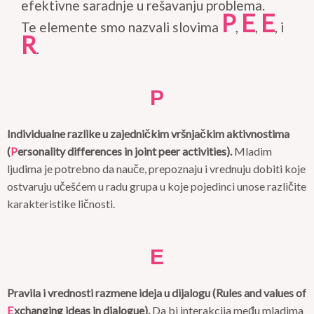
efektivne saradnje u rešavanju problema.
P
E
E
Te elemente smo nazvali slovima
,
,
, i
R
.
P
Individualne razlike u zajedničkim vršnjačkim aktivnostima
(
P
ersonality differences in joint peer activities
).
Mladim
ljudima je potrebno da nauče, prepoznaju i vrednuju dobiti koje
ostvaruju učešćem u radu grupa u koje pojedinci unose različite
karakteristike ličnosti.
E
Pravila i vrednosti razmene ideja u dijalogu
(
Rules and values of
E
xchanging ideas in dialogue
).
Da bi interakcija među mladima