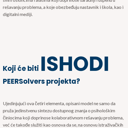
rešavanju problema, a koje obezbeđuju nastavnik i škola, kao i
digitalni mediji.
ISHODI
Koji će biti
PEERSolvers projekta?
Ujedinjujući ova četiri elementa, opisani model ne samo da
pruža jedinstvenu sintezu dostupnog znanja o psihološkim
činiocima koji doprinose kolaborativnom rešavanju problema,
već će takođe služiti kao osnova da se, na osnovu istraživačkih