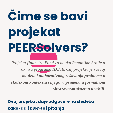
Čime se bavi
projekat
PEERSolvers?
P
rojekat finansira Fond za nauku Republike Srbije u
okviru programa IDEJE. Cilj projekta je razvoj
modela kolaborativnog rešavanja problema u
školskom kontekstu
i njegova
primena u formalnom
obrazovnom sistemu u Srbiji
.
Ovaj projekat daje odgovore na sledeća
kako-da (
how-
to) pitanja: